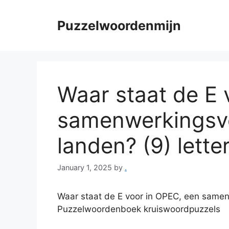
Skip
to
Puzzelwoordenmijn
content
Waar staat de E 
samenwerkingsve
landen? (9) lette
January 1, 2025
by
.
Waar staat de E voor in OPEC, een samen
Puzzelwoordenboek kruiswoordpuzzels