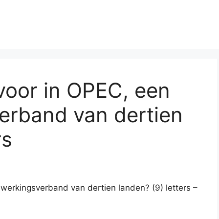
voor in OPEC, een
rband van dertien
rs
werkingsverband van dertien landen? (9) letters –