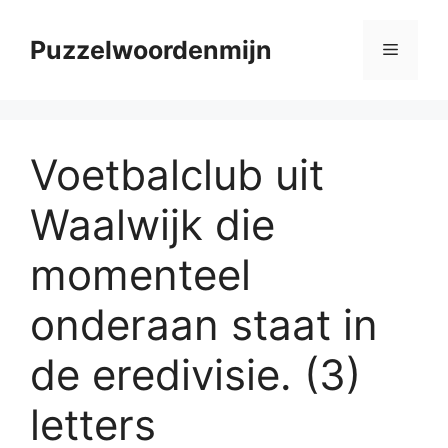
Skip
to
Puzzelwoordenmijn
Menu
content
Voetbalclub uit
Waalwijk die
momenteel
onderaan staat in
de eredivisie. (3)
letters