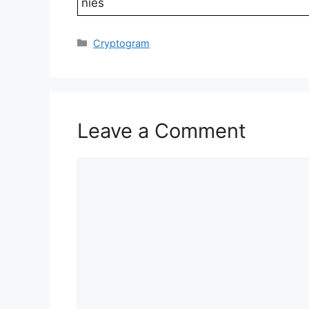
nies
Categories
Cryptogram
Leave a Comment
Comment