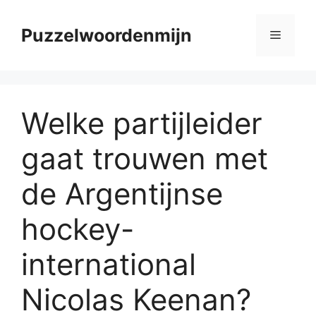
Skip
to
Puzzelwoordenmijn
Menu
content
Welke partijleider
gaat trouwen met
de Argentijnse
hockey-
international
Nicolas Keenan?