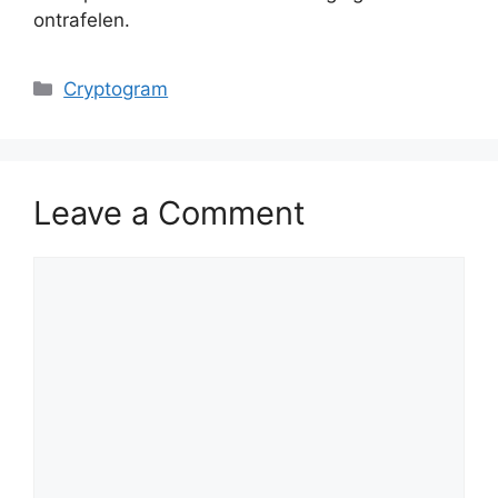
ontrafelen.
Categories
Cryptogram
Leave a Comment
Comment