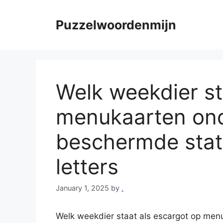
Skip
to
Puzzelwoordenmijn
content
Welk weekdier st
menukaarten ond
beschermde stat
letters
January 1, 2025
by
.
Welk weekdier staat als escargot op men