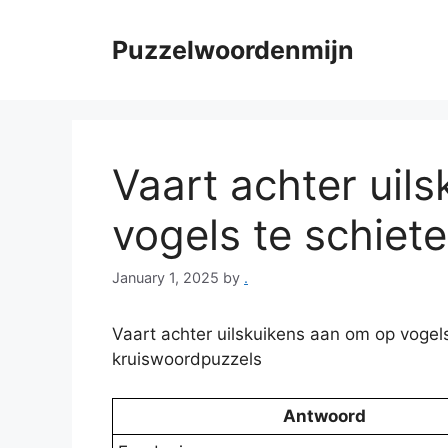
Skip
to
Puzzelwoordenmijn
content
Vaart achter uil
vogels te schieten
January 1, 2025
by
.
Vaart achter uilskuikens aan om op vogels
kruiswoordpuzzels
Antwoord