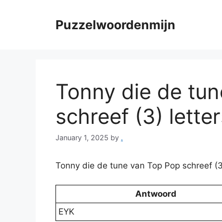
Skip
to
Puzzelwoordenmijn
content
Tonny die de tu
schreef (3) lette
January 1, 2025
by
.
Tonny die de tune van Top Pop schreef (
Antwoord
EYK