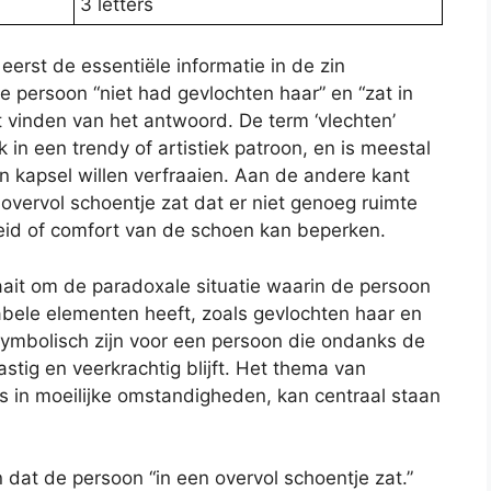
3 letters
erst de essentiële informatie in de zin
de persoon “niet had gevlochten haar” en “zat in
et vinden van het antwoord. De term ‘vlechten’
k in een trendy of artistiek patroon, en is meestal
 kapsel willen verfraaien. Aan de andere kant
 overvol schoentje zat dat er niet genoeg ruimte
eid of comfort van de schoen kan beperken.
draait om de paradoxale situatie waarin de persoon
abele elementen heeft, zoals gevlochten haar en
symbolisch zijn voor een persoon die ondanks de
ig en veerkrachtig blijft. Het thema van
s in moeilijke omstandigheden, kan centraal staan
 dat de persoon “in een overvol schoentje zat.”