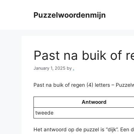
Skip
to
Puzzelwoordenmijn
content
Past na buik of r
January 1, 2025
by
.
Past na buik of regen (4) letters – Puzz
Antwoord
tweede
Het antwoord op de puzzel is “dijk”. Een