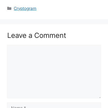
Categories
Cryptogram
Leave a Comment
Comment
Name