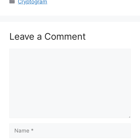
Categories
Cryptogram
Leave a Comment
Comment
Name