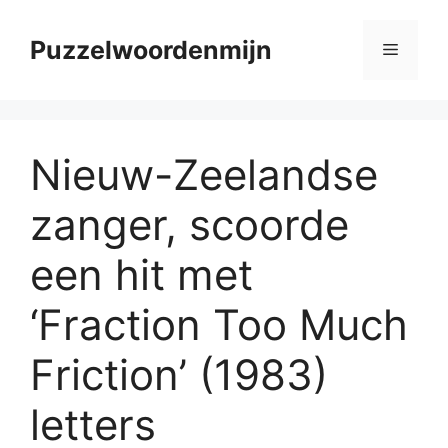
Skip
to
Puzzelwoordenmijn
Menu
content
Nieuw-Zeelandse
zanger, scoorde
een hit met
‘Fraction Too Much
Friction’ (1983)
letters