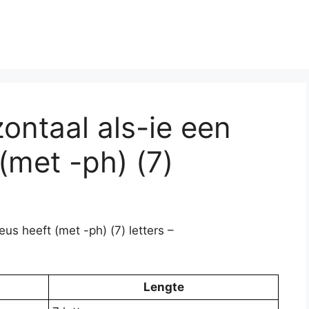
ontaal als-ie een
(met -ph) (7)
us heeft (met -ph) (7) letters –
Lengte