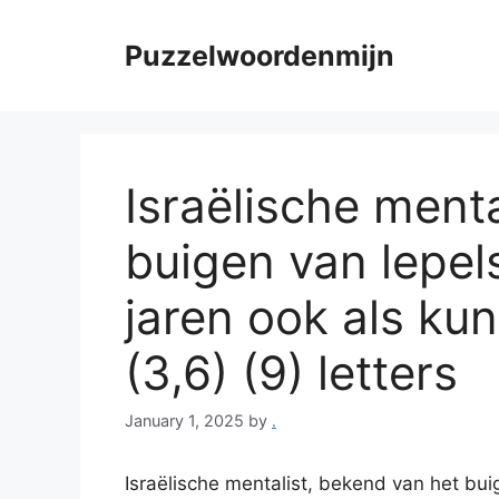
Skip
to
Puzzelwoordenmijn
content
Israëlische ment
buigen van lepels
jaren ook als kuns
(3,6) (9) letters
January 1, 2025
by
.
Israëlische mentalist, bekend van het buig