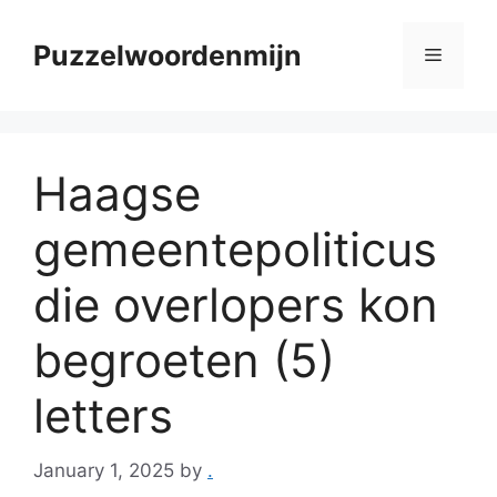
Skip
to
Puzzelwoordenmijn
Menu
content
Haagse
gemeentepoliticus
die overlopers kon
begroeten (5)
letters
January 1, 2025
by
.