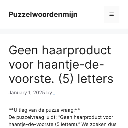
Skip
to
Puzzelwoordenmijn
Menu
content
Geen haarproduct
voor haantje-de-
voorste. (5) letters
January 1, 2025
by
.
**Uitleg van de puzzelvraag:**
De puzzelvraag luidt: “Geen haarproduct voor
haantje-de-voorste (5 letters).” We zoeken dus