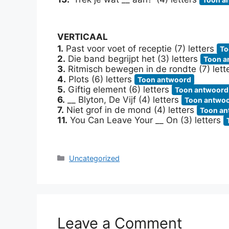
VERTICAAL
1.
Past voor voet of receptie (7) letters
To
2.
Die band begrijpt het (3) letters
Toon a
3.
Ritmisch bewegen in de rondte (7) lett
4.
Plots (6) letters
Toon antwoord
5.
Giftig element (6) letters
Toon antwoord
6.
__ Blyton, De Vijf (4) letters
Toon antwo
7.
Niet grof in de mond (4) letters
Toon an
11.
You Can Leave Your __ On (3) letters
Categories
Uncategorized
Leave a Comment