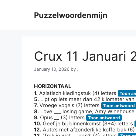
Skip
to
Puzzelwoordenmijn
content
Crux 11 Januari
January 10, 2026
by
.
HORIZONTAAL
1.
Aziatisch kledingstuk (4) letters
Toon a
5.
Ligt op iets meer dan 42 kilometer van
7.
Vroege vogels (7) letters
Toon antwoord
8.
Love ___ losing game, Amy Winehouse (
9.
Opus __ (3) letters
Toon antwoord
10.
Geef je bij binnenkomst (3+4) letters
12.
Auto’s met afzonderlijke kofferbak (6)
13.
‘Trek je wat __ aan?’ (4) letters
Toon a