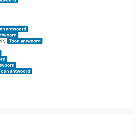
on antwoord
ntwoord
ers
Toon antwoord
ord
twoord
Toon antwoord