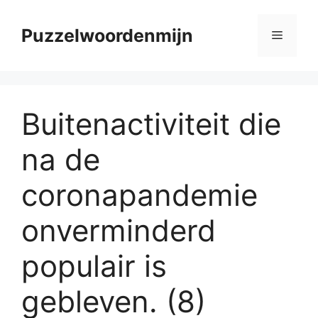
Skip
to
Puzzelwoordenmijn
Menu
content
Buitenactiviteit die
na de
coronapandemie
onverminderd
populair is
gebleven. (8)