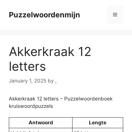
Skip
to
Puzzelwoordenmijn
Menu
content
Akkerkraak 12
letters
January 1, 2025
by
.
Akkerkraak 12 letters – Puzzelwoordenboek
kruiswoordpuzzels
Antwoord
Lengte