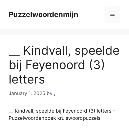
Skip
to
Puzzelwoordenmijn
Menu
content
__ Kindvall, speelde
bij Feyenoord (3)
letters
January 1, 2025
by
.
__ Kindvall, speelde bij Feyenoord (3) letters –
Puzzelwoordenboek kruiswoordpuzzels